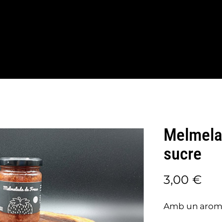
Qui som
Botiga
Taronges i mandarines
Contacte
Melmela
sucre
3,00
€
Amb un aroma