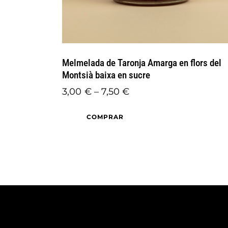
Melmelada de Taronja Amarga en flors del
Montsià baixa en sucre
3,00
€
–
7,50
€
COMPRAR