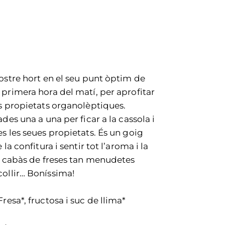
nostre hort en el seu punt òptim de
 primera hora del matí, per aprofitar
es propietats organolèptiques.
ades una a una per ficar a la cassola i
s les seues propietats. És un goig
 la confitura i sentir tot l’aroma i la
ll cabàs de freses tan menudetes
ollir… Boníssima!
 Fresa*, fructosa i suc de llima*