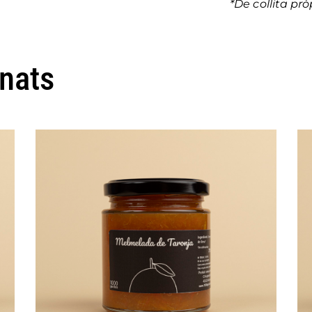
*De collita prò
onats