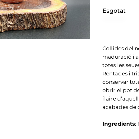
Esgotat
Collides del 
maduració i a
totes les seu
Rentades i tri
conservar tote
obrir el pot de
flaire d’aque
acabades de c
Ingredients
: