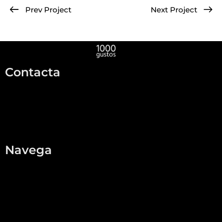
Prev Project
Next Project
Contacta
info@1000gustos.com
696595193
Formulari
Navega
Home
Qui som
Botiga