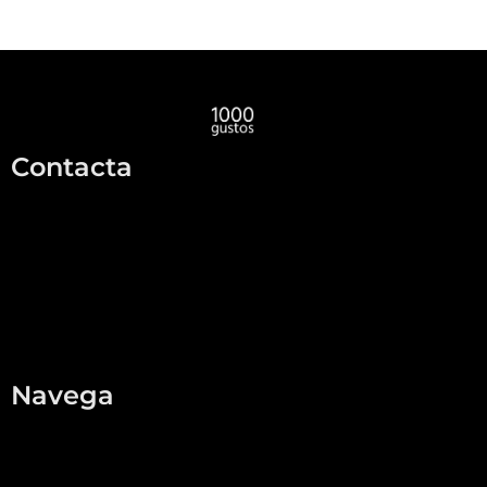
Contacta
info@1000gustos.com
696595193
Formulari
Navega
Home