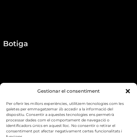
Qui som
Botiga
Contacte
Botiga
Melmelades
Conserves
Codonyat
Gestionar el consentiment
Llepolies
Per oferir les millors experiències, utilitzem tecnologies com les
galetes per emmagatzemar i/o accedir a la informació del
Informació
dispositiu. Consentir a aquestes tecnologies ens permetrà
processar dades com el comportament de navegació o
identificadors únics en aquest lloc. No consentir o retirar el
Condicions de compra i envios
consentiment pot afectar negativament certes funcionalitats i
funcions.