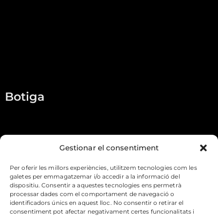
Home
Qui som
Botiga
Contacte
Botiga
Melmelades
Conserves
Gestionar el consentiment
Codonyat
Per oferir les millors experiències, utilitzem tecnologies com les
galetes per emmagatzemar i/o accedir a la informació del
Llepolies
dispositiu. Consentir a aquestes tecnologies ens permetrà
processar dades com el comportament de navegació o
identificadors únics en aquest lloc. No consentir o retirar el
Informació
consentiment pot afectar negativament certes funcionalitats i