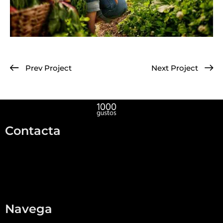
Prev Project
Next Project
Contacta
info@1000gustos.com
696595193
Formulari
Navega