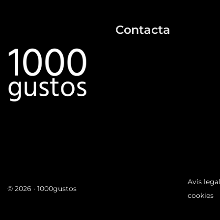
Contacta
info@1000gustos.com
696595193
Formulari
Avis lega
© 2026 · 1000gustos
cookies