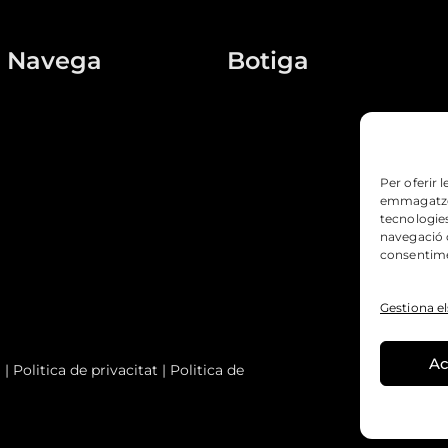
Navega
Botiga
Home
Melmelades
Qui som
Conserves
Per oferir 
Botiga
Codonyat
emmagatzema
tecnologie
Contacte
Llepolies
navegació o
consentimen
Gestiona el
Ac
l
|
Politica de privacitat
|
Politica de