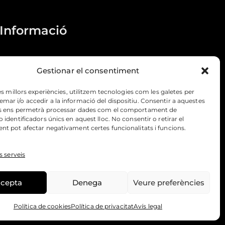
Informació
Condicions de compra i
envios
Gestionar el consentiment
Dret de desistiment
les millors experiències, utilitzem tecnologies com les galetes per
r i/o accedir a la informació del dispositiu. Consentir a aquestes
s ens permetrà processar dades com el comportament de
 identificadors únics en aquest lloc. No consentir o retirar el
t pot afectar negativament certes funcionalitats i funcions.
s serveis
cepta
Denega
Veure preferències
Política de cookies
Política de privacitat
Avís legal