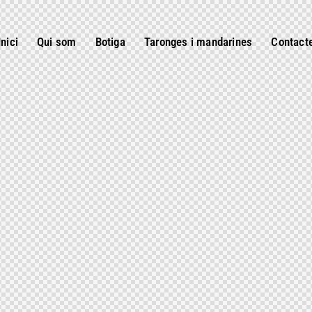
Inici
Qui som
Botiga
Taronges i mandarines
Contact