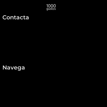
Contacta
info@1000gustos.com
696595193
Formulari
Navega
Home
Qui som
Botiga