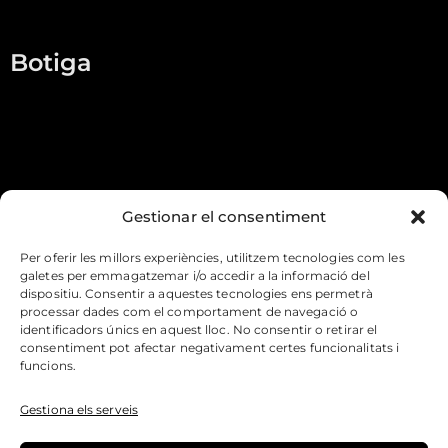
Contacte
Botiga
Melmelades
Conserves
Codonyat
Gestionar el consentiment
Llepolies
Per oferir les millors experiències, utilitzem tecnologies com les
galetes per emmagatzemar i/o accedir a la informació del
Informació
dispositiu. Consentir a aquestes tecnologies ens permetrà
processar dades com el comportament de navegació o
identificadors únics en aquest lloc. No consentir o retirar el
Condicions de compra i envios
consentiment pot afectar negativament certes funcionalitats i
funcions.
Dret de desistiment
Gestiona els serveis