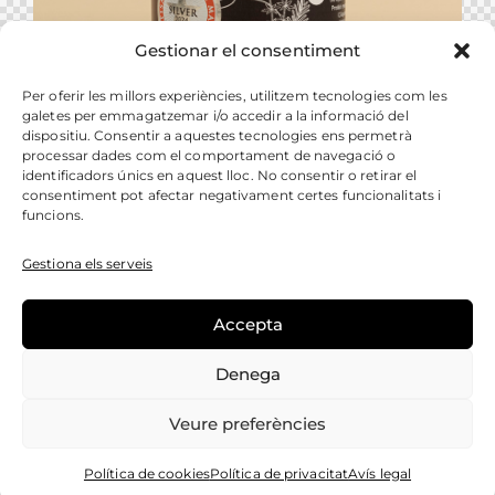
Gestionar el consentiment
Per oferir les millors experiències, utilitzem tecnologies com les
galetes per emmagatzemar i/o accedir a la informació del
dispositiu. Consentir a aquestes tecnologies ens permetrà
processar dades com el comportament de navegació o
identificadors únics en aquest lloc. No consentir o retirar el
consentiment pot afectar negativament certes funcionalitats i
funcions.
Baix en sucre
,
Flors del Montsià
,
Taronja amarga
Melmelada de Taronja Amarga en flors del
Gestiona els serveis
Montsià baixa en sucre
3,00
€
–
7,50
€
Accepta
COMPRAR
Denega
Veure preferències
VEURE LES MELMELADES
Política de cookies
Política de privacitat
Avís legal